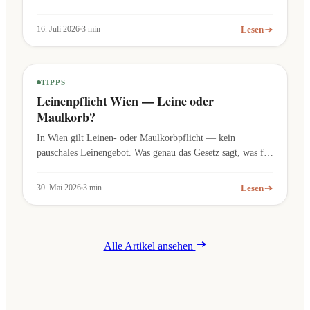
Hundezonen im 13. Bezirk im Überblick.
Lesen
16. Juli 2026
3 min
TIPPS
Leinenpflicht Wien — Leine oder
Maulkorb?
In Wien gilt Leinen- oder Maulkorbpflicht — kein
pauschales Leinengebot. Was genau das Gesetz sagt, was für
Listenhunde gilt und wo Hunde frei laufen dürfen.
Lesen
30. Mai 2026
3 min
Alle Artikel ansehen