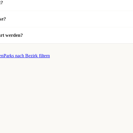
t?
ke?
hrt werden?
en
Parks nach Bezirk filtern