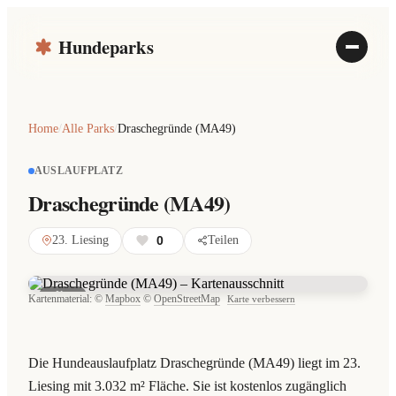
Hundeparks
Home
/
Alle Parks
/
Draschegründe (MA49)
AUSLAUFPLATZ
Draschegründe (MA49)
23. Liesing
0
Teilen
Karte
Kartenmaterial: ©
Mapbox
©
OpenStreetMap
Karte verbessern
Die Hundeauslaufplatz Draschegründe (MA49) liegt im 23.
Liesing mit 3.032 m² Fläche. Sie ist kostenlos zugänglich