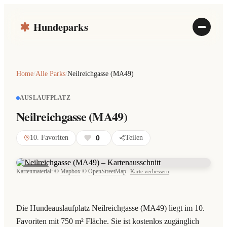
Hundeparks
Home
/
Alle Parks
/
Neilreichgasse (MA49)
AUSLAUFPLATZ
Neilreichgasse (MA49)
10. Favoriten
0
Teilen
Karte
Kartenmaterial: ©
Mapbox
©
OpenStreetMap
Karte verbessern
Die Hundeauslaufplatz Neilreichgasse (MA49) liegt im 10.
Favoriten mit 750 m² Fläche. Sie ist kostenlos zugänglich