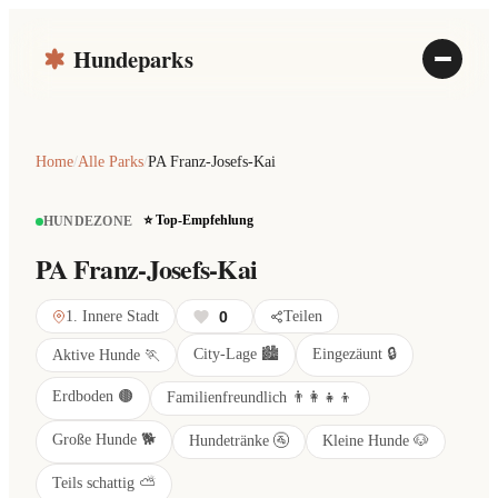
Hundeparks
Home
/
Alle Parks
/
PA Franz-Josefs-Kai
⭐ Top-Empfehlung
HUNDEZONE
PA Franz-Josefs-Kai
1. Innere Stadt
0
Teilen
City-Lage 🏙️
Eingezäunt 🔒
Aktive Hunde 🏃
Erdboden 🟤
Familienfreundlich 👨‍👩‍👧‍👦
Große Hunde 🐕
Hundetränke 🚰
Kleine Hunde 🐶
Teils schattig ⛅