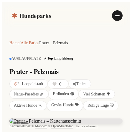
Hundeparks
Home
/
Alle Parks
/
Prater - Pelzmais
⭐ Top-Empfehlung
AUSLAUFPLATZ
Prater - Pelzmais
2. Leopoldstadt
0
Teilen
Erdboden 🟤
Natur-Paradies 🌿
Viel Schatten 🌳
Große Hunde 🐕
Aktive Hunde 🏃
Ruhige Lage 🤫
Karte
Kartenmaterial: ©
Mapbox
©
OpenStreetMap
Karte verbessern