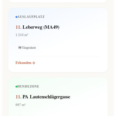
AUSLAUFPLATZ
11.
Leberweg (MA49)
1.510 m²
🚧 Eingezäunt
Erkunden
HUNDEZONE
11.
PA Lautenschlägergasse
997 m²